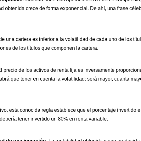
ad obtenida crece de forma exponencial. De ahí, una frase célebr
d de una cartera es inferior a la volatilidad de cada uno de los 
ciones de los títulos que componen la cartera.
l precio de los activos de renta fija es inversamente proporcional
 habrá que tener en cuenta la volatilidad: será mayor, cuanta ma
tivo, esta conocida regla establece que el porcentaje invertido 
ebería tener invertido un 80% en renta variable.
ad de una inversión.
La rentabilidad obtenida viene producida 