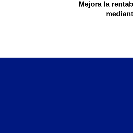
Mejora la renta
mediant
Consultoría
Seguros
 y formación acreditadas,
Finanzas y Fiscal, afincado en
Finanzas
ón: España.
Fiscal